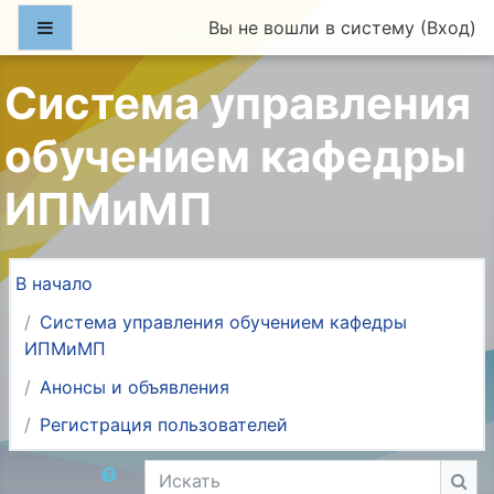
Перейти к основному содержанию
Боковая панель
Вы не вошли в систему (
Вход
)
Система управления
обучением кафедры
ИПМиМП
В начало
Система управления обучением кафедры
ИПМиМП
Анонсы и объявления
Регистрация пользователей
Искать