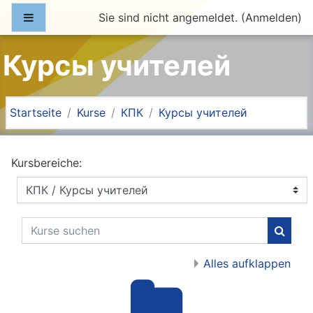
Zum Hauptinhalt
Website-Übersicht
Sie sind nicht angemeldet. (
Anmelden
)
Курсы учителей
Startseite
Kurse
КПК
Курсы учителей
Kursbereiche:
Kurse suchen
Kurse
Alles aufklappen