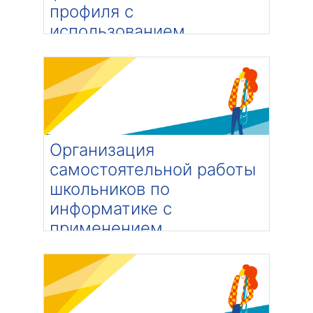
профиля с
использованием
дистанционных
технологий
Категория:
В разработке
Преподаватель: Медведева Елена
Алексеевна
Организация
самостоятельной работы
школьников по
информатике с
применением
дистанционных
технологий
Категория:
В разработке