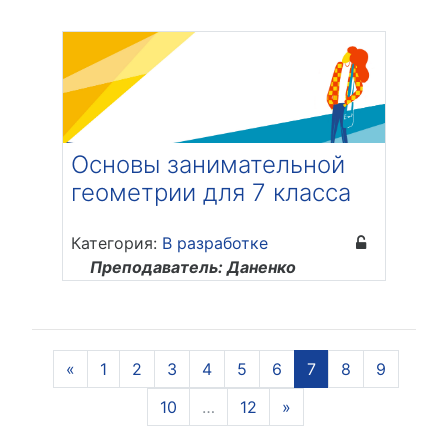
Основы занимательной
геометрии для 7 класса
Категория:
В разработке
Преподаватель: Даненко
Анастасия Дмитриевна
Предыдущая страница
(текущая)
«
1
2
3
4
5
6
7
8
9
Следующая страни
10
…
12
»