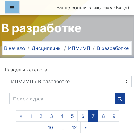
Перейти к основному содержанию
Боковая панель
Вы не вошли в систему (
Вход
)
В разработке
В начало
Дисциплины
ИПМиМП
В разработке
Разделы каталога:
Поиск курса
Поиск
Предыдущая страница
(текущая)
«
1
2
3
4
5
6
7
8
9
Следующая страни
10
…
12
»